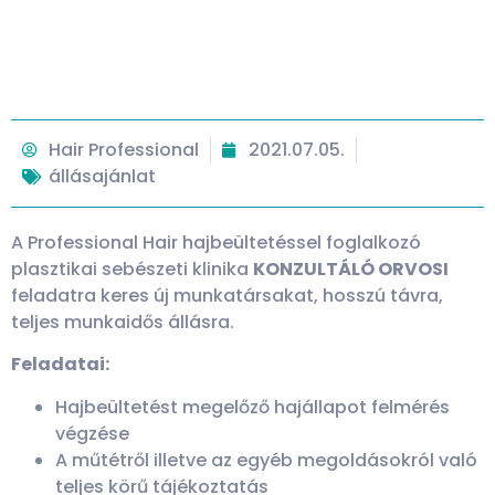
Hair Professional
2021.07.05.
állásajánlat
A Professional Hair hajbeültetéssel foglalkozó
plasztikai sebészeti klinika
KONZULTÁLÓ ORVOSI
feladatra keres új munkatársakat, hosszú távra,
teljes munkaidős állásra.
Feladatai:
Hajbeültetést megelőző hajállapot felmérés
végzése
A műtétről illetve az egyéb megoldásokról való
teljes körű tájékoztatás