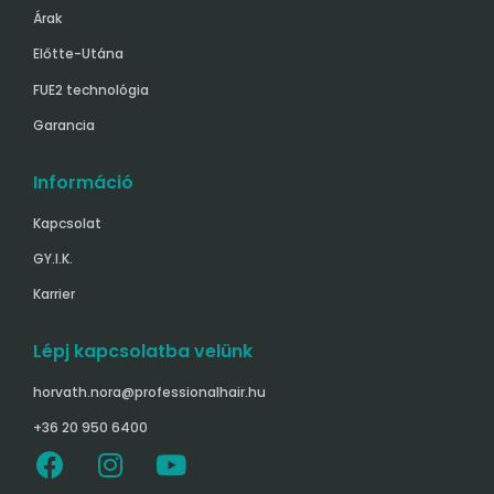
Árak
Előtte-Utána
FUE2 technológia
Garancia
Információ
Kapcsolat
GY.I.K.
Karrier
Lépj kapcsolatba velünk
horvath.nora@professionalhair.hu
+36 20 950 6400