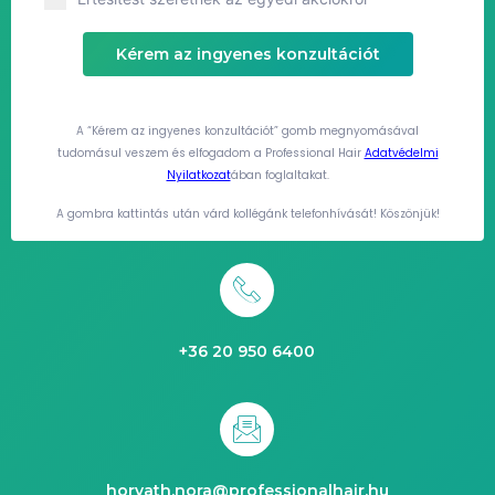
Kérem az ingyenes konzultációt
A “Kérem az ingyenes konzultációt” gomb megnyomásával
tudomásul veszem és elfogadom a Professional Hair
Adatvédelmi
Nyilatkozat
ában foglaltakat.
A gombra kattintás után várd kollégánk telefonhívását! Köszönjük!
+36 20 950 6400
horvath.nora@professionalhair.hu