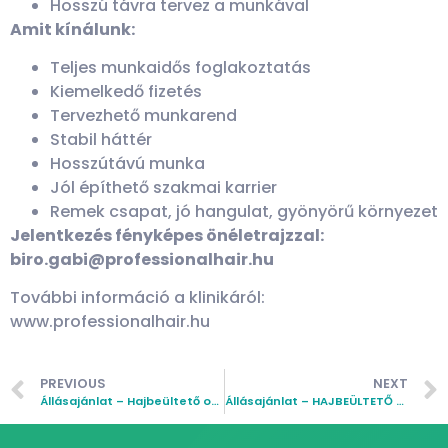
Hosszú távra tervez a munkával
Amit kínálunk:
Teljes munkaidős foglakoztatás
Kiemelkedő fizetés
Tervezhető munkarend
Stabil háttér
Hosszútávú munka
Jól építhető szakmai karrier
Remek csapat, jó hangulat, gyönyörű környezet
Jelentkezés fényképes önéletrajzzal:
biro.gabi@professionalhair.hu
További információ a klinikáról:
www.professionalhair.hu
PREVIOUS
NEXT
Állásajánlat – Hajbeültető orvos
Állásajánlat – HAJBEÜLTETŐ ASSZISZTENS