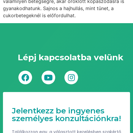
valamilyen betegségre, akár öröklött kopaszodásra is
gyanakodhatunk. Sajnos a hajhullás, mint tünet, a
cukorbetegeknél is előfordulhat.
Lépj kapcsolatba velünk
Jelentkezz be ingyenes
személyes konzultációnkra!
Találkozzon egy, a választott kezelésben szakértő