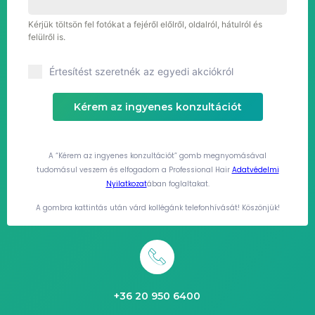
Kérjük töltsön fel fotókat a fejéről előlről, oldalról, hátulról és
felülről is.
Értesítést szeretnék az egyedi akciókról
Kérem az ingyenes konzultációt
A “Kérem az ingyenes konzultációt” gomb megnyomásával
tudomásul veszem és elfogadom a Professional Hair
Adatvédelmi
Nyilatkozat
ában foglaltakat.
A gombra kattintás után várd kollégánk telefonhívását! Köszönjük!
+36 20 950 6400