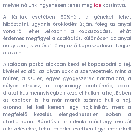
melyet nálunk ingyenesen tehet meg
ide
kattintva.
A férfiak esetében 90%-ért a géneket lehet
hibáztatni, ugyanis öröklődés útján, főleg az anyai
vonalról lehet „elkapni” a kopaszodást. Tehát
érdemes megfigyel a családfát, különösen az anyai
nagyapát, s valószínűleg az ő kopaszodását fogjuk
örökölni.
Általában patkó alakban kezd el kopaszodni a fej,
kivétel ez alól az olyan sokk a szervezetnek, mint a
műtét, a szülés, egyes gyógyszerek használata, a
súlyos stressz, a pajzsmirigy problémák, ekkor
drasztikus mennyiségben kezd el hullani a haj. Ebben
az esetben is, ha már marék számra hull a haj,
azonnal fel kell keresni egy hajklinikát, mert a
megfelelő kezelés elengedhetetlen ebben a
stádiumban. Ráadásul mindenki máshogy reagál
a kezelésekre, tehát minden esetben figyelembe kell