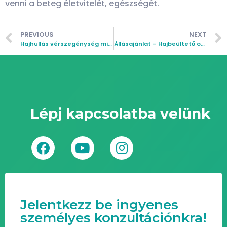
venni a beteg életvitelét, egészségét.
PREVIOUS
NEXT
Hajhullás vérszegénység miatt?
Állásajánlat – Hajbeültető orvos
Lépj kapcsolatba velünk
Jelentkezz be ingyenes
személyes konzultációnkra!