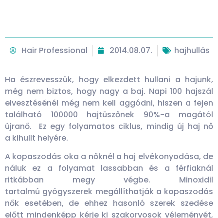
Hair Professional
2014.08.07.
hajhullás
Ha észrevesszük, hogy elkezdett hullani a hajunk,
még nem biztos, hogy nagy a baj. Napi 100 hajszál
elvesztésénél még nem kell aggódni, hiszen a fejen
található 100000 hajtüszőnek 90%-a magától
újranő. Ez egy folyamatos ciklus, mindig új haj nő
a kihullt helyére.
A kopaszodás oka a nőknél a haj elvékonyodása, de
náluk ez a folyamat lassabban és a férfiaknál
ritkábban megy végbe. Minoxidil
tartalmú gyógyszerek megállíthatják a kopaszodás
nők esetében, de ehhez hasonló szerek szedése
előtt mindenképp kérje ki szakorvosok véleményét,