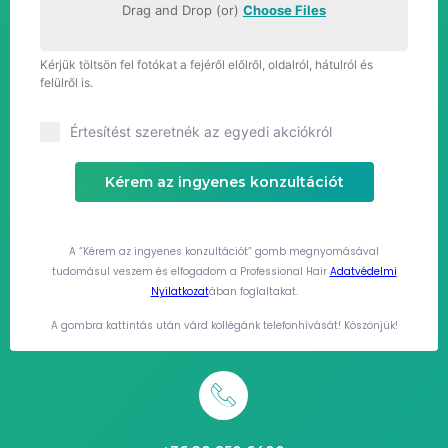
Drag and Drop (or)
Choose Files
Kérjük töltsön fel fotókat a fejéről előlről, oldalról, hátulról és
felülről is.
Értesítést szeretnék az egyedi akciókról
Kérem az ingyenes konzultációt
A “Kérem az ingyenes konzultációt” gomb megnyomásával
tudomásul veszem és elfogadom a Professional Hair
Adatvédelmi
Nyilatkozat
ában foglaltakat.
A gombra kattintás után várd kollégánk telefonhívását! Köszönjük!